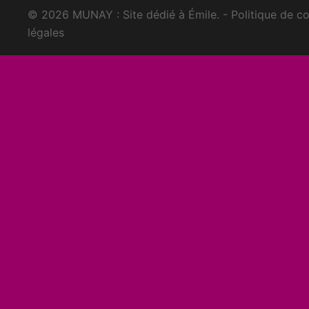
© 2026 MUNAY : Site dédié à Émile. -
Politique de co
légales